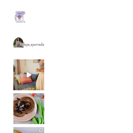
laya_ayurveda