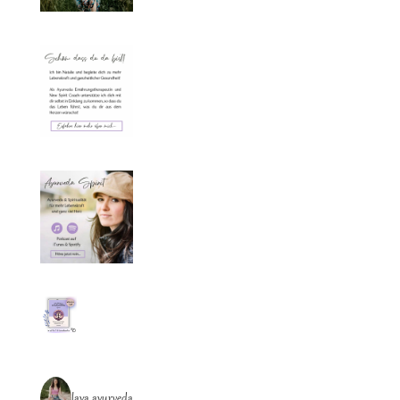
laya_ayurveda