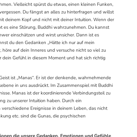
ehmen. Vielleicht spürst du etwas, einen kleinen Funken,
ergessen. Du fängst an alles zu hinterfragen und willst
 mit deinem Kopf und nicht mit deiner Intuition. Wenn der
 gibt es eine Störung, Buddhi wahrzunehmen. Du kannst
wer einschätzen und wirst unsicher. Dann ist es
ennst du den Gedanken „Hätte ich nur auf mein
 höre auf dein Inneres und versuche nicht so viel zu
 dein Gefühl in diesem Moment und hat sich richtig
 Geist ist „Manas“. Er ist der denkende, wahrnehmende
desebene in uns ausdrückt. Im Zusammenspiel mit Buddhi
nisse. Manas ist der koordinierende Verbindungsteil zu
g zu unserer Intuition haben. Durch ein
verschiedene Ereignisse in deinem Leben, das nicht
kung etc. sind die Gunas, die psychischen
.
utionen die unsere Gedanken, Emotionen und Gefühle