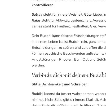
kontrollieren.
Sattva
steht für innere Weisheit, Güte, Liebe, 
Rajas
steht für Aktivität, Leidenschaft, Agressi
Tamas
steht für Faulheit, Festhalten, Gier, Ve
Dein Buddhi kann falsche Entscheidungen tref
in deinem Leben ist, ist Buddhi rein, ganz ohn
Entscheidungen zu spüren und zu treffen die d
können psychische Beschwerden auftreten wie 
Angststörungen, Phobien, Burn Out und Gefühle 
werden.
Verbinde dich mit deinem Buddhi 
Stille, Achtsamkeit und Schreiben
Buddhi kannst du besser wahrnehmen wenn du 
nimmst. Mehr Stille gibt dir innere Klarheit, A
deine Seele dir zuflüstern will. Je öfter du Zu