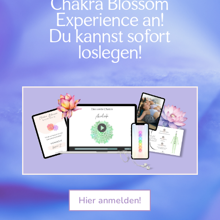
Chakra Blossom
Experience an!
Du kannst sofort
loslegen!
Hier anmelden!