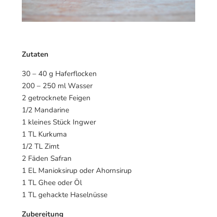
Zutaten
30 – 40 g Haferflocken
200 – 250 ml Wasser
2 getrocknete Feigen
1/2 Mandarine
1 kleines Stück Ingwer
1 TL Kurkuma
1/2 TL Zimt
2 Fäden Safran
1 EL Manioksirup oder Ahornsirup
1 TL Ghee oder Öl
1 TL gehackte Haselnüsse
Zubereitung